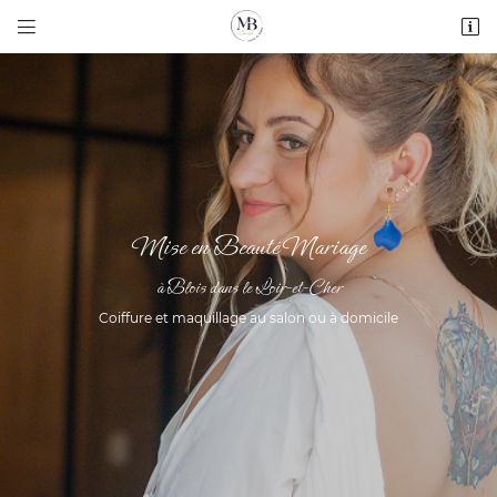


41 Avenue du Maréchal Manoury
41000 BLOIS
02 54 74 55 09
Mise en Beauté Mariage
à Blois dans le Loir-et-Cher
Coiffure et maquillage au salon ou à domicile
Adresse email de réception

Recopier le code ci-contre

Rafraîchir le captcha
