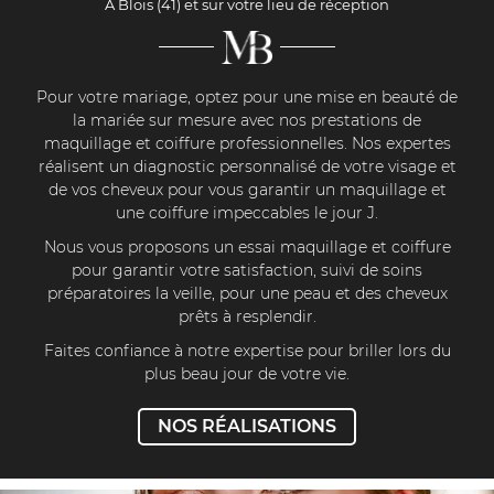
A Blois (41) et sur votre lieu de réception
02 54 74 55 0
CEPT SAINT-GERVAIS
STATIONS ST-GERVAIS
Pour votre mariage, optez pour une mise en beauté de
la mariée sur mesure avec nos prestations de
 CONCEPT BLOIS
maquillage et coiffure professionnelles. Nos expertes
Rejoignez-nou
réalisent un diagnostic personnalisé de votre visage et
RESTATIONS BLOIS
de vos cheveux pour vous garantir un maquillage et
une coiffure impeccables le jour J.
MARIAGE
Nous vous proposons un essai maquillage et coiffure
pour garantir votre satisfaction, suivi de soins
Restez infor
RÉSULTATS
préparatoires la veille, pour une peau et des cheveux
prêts à resplendir.
Inscription Newsle
AVIS
Faites confiance à notre expertise pour briller lors du
plus beau jour de votre vie.
BLOG
Prendre RDV
NOS RÉALISATIONS
CONTACT
Bon cadeau