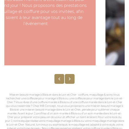
Mise en beauté mariage à Blois et dans le Loir-et-Cher : coiffure, maquillage & soins Vous
recherchez une coiffeuse pour mariage à Blois ou une coiffeuse pour mariage dans le Loir-et-
Cher ? Vous rêvez d’une coiffure mariée à Blois ou d’une coiffure mariée dans le Loir-et-Cher
qui vous ressemble ? Chez MB Concept, nous vous proposons une mise en beauté mariage à
Blois et une mise en beauté mariage dans le Loir-et-Cher, pensée pour sublimer chaque
mariée. Avant le jour J, profitez d’un soin mariée à Blois ou d’un soin mariée dans le Loir-et-
Cher pour préparer votre peau en douceur et afficher un teint éclatant.Pour votre look du
jour J, notre équipe réalise votre maquillage mariage à Blois ou votre maquillage mariage dans
le Loir-et-Cher. Naturel, lumineux ou sophistiqué, le maquillage est adapté à votre style, votre
robe et votre type de peau. Nos coiffeuses expertes réalisent votre coiffure mariée à Blois ou