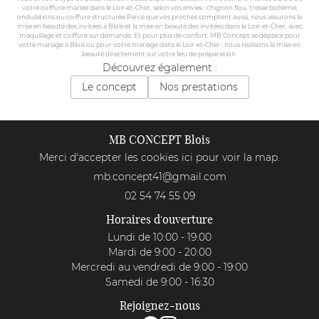
votre coiffure mariée dans le Loir-et-Cher, selon vos envies : chignon flou, tresse bohème,
ondulations ou coiffure structurée.Parce que vos proches comptent aussi, nous assurons la
mise en beauté des invitées à Blois et la mise en beauté des invitées dans le Loir-et-Cher, avec
maquillage et coiffure sur demande. Et pour plus de confort, MB Concept se déplace pour
votre mariage à Blois ou pour votre mariage dans le Loir-et-Cher : nous réalisons la mise en
beauté directement sur votre lieu de préparation.
Découvrez également :
Le concept
Nos prestations
MB CONCEPT Blois
Merci d'accepter les cookies
ici
pour voir la map.
02 54 74 55 09
Horaires d'ouverture
Lundi de 10:00 - 19:00
Mardi de 9:00 - 20:00
Mercredi au vendredi de 9:00 - 19:00
Samedi de 9:00 - 16:30
Rejoignez-nous