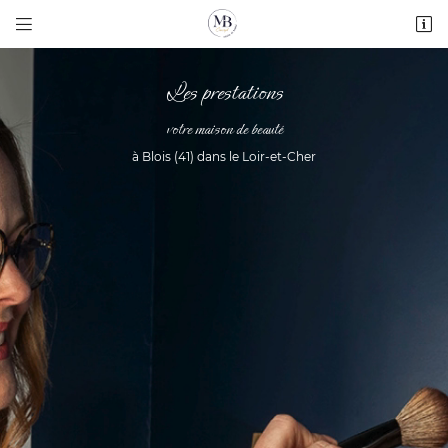


41 Avenue du Maréchal Manoury
41000 BLOIS
Les prestations
02 54 74 55 09
votre maison de beauté
à Blois (41) dans le Loir-et-Cher
Adresse email de réception

Recopier le code ci-contre

Rafraîchir le captcha
