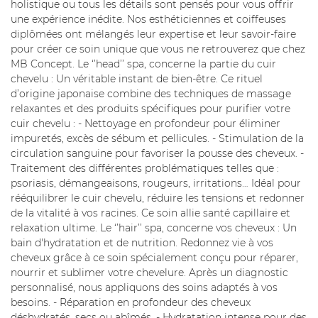
holistique ou tous les détails sont pensés pour vous offrir
une expérience inédite. Nos esthéticiennes et coiffeuses
Inscription Newsle
AVIS
diplômées ont mélangés leur expertise et leur savoir-faire
pour créer ce soin unique que vous ne retrouverez que chez
MB Concept. Le ‘’head’’ spa, concerne la partie du cuir
BLOG
chevelu : Un véritable instant de bien-être. Ce rituel
Prendre RDV
d’origine japonaise combine des techniques de massage
CONTACT
relaxantes et des produits spécifiques pour purifier votre
Bon cadeau
cuir chevelu : - Nettoyage en profondeur pour éliminer
impuretés, excès de sébum et pellicules. - Stimulation de la
circulation sanguine pour favoriser la pousse des cheveux. -
Traitement des différentes problématiques telles que :
psoriasis, démangeaisons, rougeurs, irritations… Idéal pour
rééquilibrer le cuir chevelu, réduire les tensions et redonner
de la vitalité à vos racines. Ce soin allie santé capillaire et
relaxation ultime. Le ‘’hair’’ spa, concerne vos cheveux : Un
bain d'hydratation et de nutrition. Redonnez vie à vos
cheveux grâce à ce soin spécialement conçu pour réparer,
nourrir et sublimer votre chevelure. Après un diagnostic
personnalisé, nous appliquons des soins adaptés à vos
besoins. - Réparation en profondeur des cheveux
déshydratés, secs ou abîmés. - Hydratation intense pour des