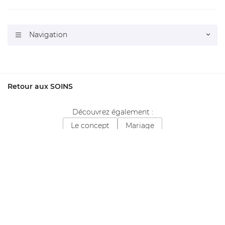
Navigation

Retour aux SOINS
Découvrez également :
Le concept
Mariage
MB CONCEPT Blois
Merci d'accepter les cookies
ici
pour voir la map.
02 54 74 55 09
Horaires d'ouverture