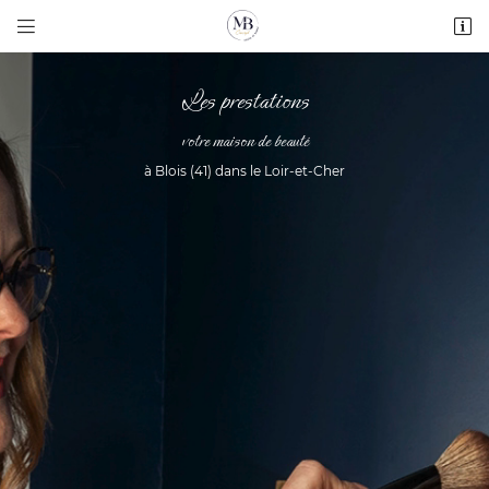


41 Avenue du Maréchal Manoury
41000 BLOIS
Les prestations
02 54 74 55 09
votre maison de beauté
à Blois (41) dans le Loir-et-Cher
Adresse email de réception

Recopier le code ci-contre

Rafraîchir le captcha
