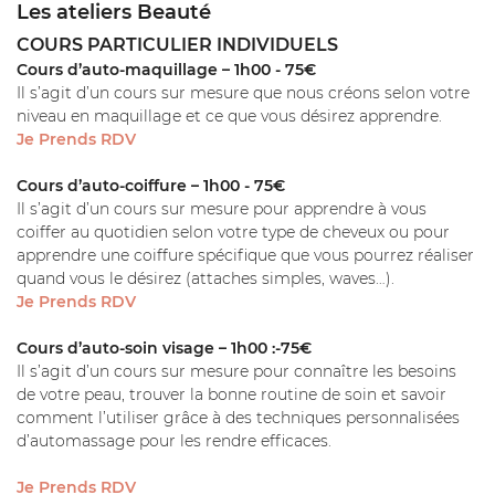
Les ateliers Beauté
Restez infor
RÉSULTATS
COURS PARTICULIER INDIVIDUELS
Cours d’auto-maquillage – 1h00 - 75€
Inscription Newsle
AVIS
Il s’agit d’un cours sur mesure que nous créons selon votre
niveau en maquillage et ce que vous désirez apprendre.
BLOG
Je Prends RDV
Prendre RDV
Cours d’auto-coiffure – 1h00 - 75€
CONTACT
Il s’agit d’un cours sur mesure pour apprendre à vous
Bon cadeau
coiffer au quotidien selon votre type de cheveux ou pour
apprendre une coiffure spécifique que vous pourrez réaliser
quand vous le désirez (attaches simples, waves…).
Je Prends RDV
Cours d’auto-soin visage – 1h00 :-75€
Il s’agit d’un cours sur mesure pour connaître les besoins
de votre peau, trouver la bonne routine de soin et savoir
comment l’utiliser grâce à des techniques personnalisées
d’automassage pour les rendre efficaces.
Je Prends RDV