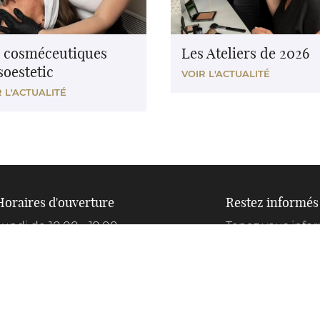
 cosméceutiques
Les Ateliers de 2026
oestetic
VOIR L'ACTUALITÉ
 L'ACTUALITÉ
Horaires d'ouverture
Horaires d'ouvertur
Restez informés
Lundi de 10:00 - 19:00
Lundi de 10:00 - 19:
Tenez vous info
Mardi de 9:00 - 20:00
Mardi de 9:00 - 20:0
dernières offres 
Mercredi au vendredi de 9:00 - 19:00
Mercredi au vendredi
Samedi de 9:00 - 16:30
Samedi de 9:00 - 16
Rejoignez-nous