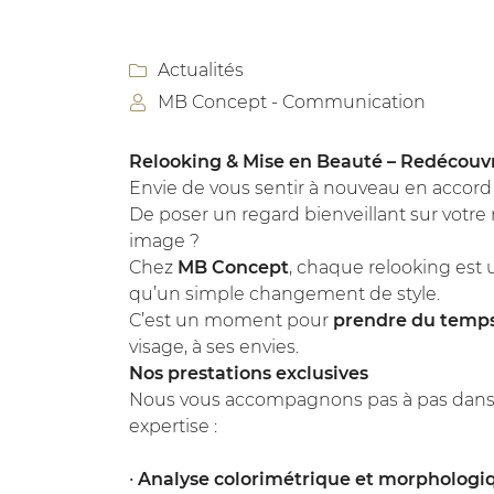
Recopier le code ci-contre

Rafraîchir le captcha

Actualités

MB Concept - Communication

En cochant cette case, vous consentez à recevoir nos propositions c
à l'adresse email indiqué ci-dessus. Vous pouvez vous désinscrire à 
en utilisant
le formulaire de désinscription
.
Relooking & Mise en Beauté – Redécouv
Envie de vous sentir à nouveau en accor
Inscription
De poser un regard bienveillant sur votre 
image ?
Chez
MB Concept
, chaque relooking est 
qu’un simple changement de style.
C’est un moment pour
prendre du temps
visage, à ses envies.
Nos prestations exclusives
Nous vous accompagnons pas à pas dans c
expertise :
•
Analyse colorimétrique et morphologi