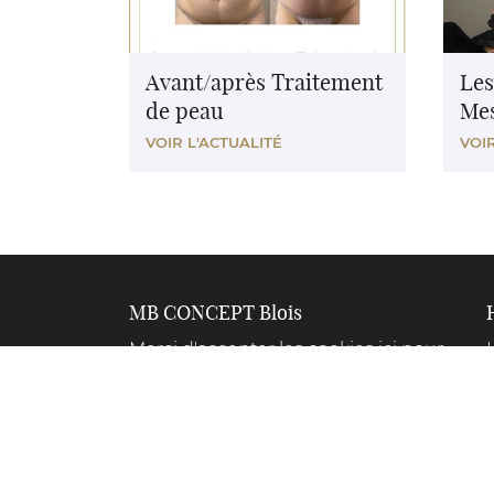
Avant/après Traitement
Les
de peau
Mes
VOIR L'ACTUALITÉ
VOIR
MB CONCEPT Blois
Merci d'accepter les cookies
ici
pour
voir la map.
02 54 74 55 09