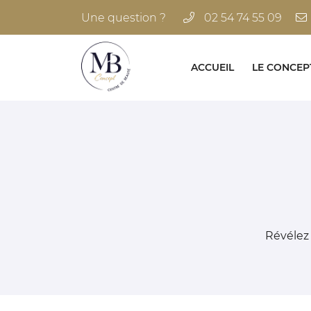
Une question ?
02 54 74 55 09
41 Avenue du Maréchal Manoury
41000 BLOIS
02 54 74 55 09
ACCUEIL
LE CONCEP
Révélez 
Adresse email de réception
